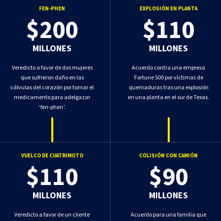
FEN-PHEN
EXPLOSIÓN EN PLANTA
$200
$110
MILLONES
MILLONES
Veredicto a favor de dos mujeres
Acuerdo contra una empresa
que sufrieron daño en las
Fortune 500 por víctimas de
válvulas del corazón por tomar el
quemaduras tras una explosión
medicamento para adelgazar
en una planta en el sur de Texas.
‘fen-phen’.
VUELCO DE CUATRIMOTO
COLISIÓN CON CAMIÓN
$110
$90
MILLONES
MILLONES
Veredicto a favor de un cliente
Acuerdo para una familia que