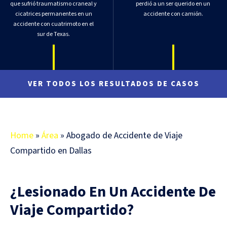
que sufrió traumatismo craneal y
perdió a un ser querido en un
cicatrices permanentes en un
accidente con camión.
accidente con cuatrimoto en el
sur de Texas.
VER TODOS LOS RESULTADOS DE CASOS
Home
»
Área
»
Abogado de Accidente de Viaje
Compartido en Dallas
¿Lesionado En Un Accidente De
Viaje Compartido?