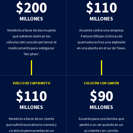
$200
$110
MILLONES
MILLONES
Veredicto a favor de dos mujeres
Acuerdo contra una empresa
que sufrieron daño en las
Fortune 500 por víctimas de
válvulas del corazón por tomar el
quemaduras tras una explosión
medicamento para adelgazar
en una planta en el sur de Texas.
‘fen-phen’.
VUELCO DE CUATRIMOTO
COLISIÓN CON CAMIÓN
$110
$90
MILLONES
MILLONES
Veredicto a favor de un cliente
Acuerdo para una familia que
que sufrió traumatismo craneal y
perdió a un ser querido en un
cicatrices permanentes en un
accidente con camión.