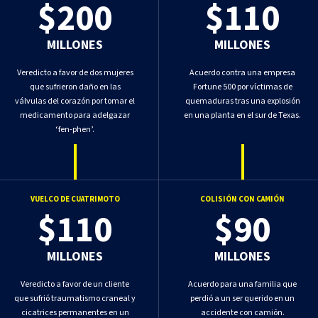
$200
$110
MILLONES
MILLONES
Veredicto a favor de dos mujeres
Acuerdo contra una empresa
que sufrieron daño en las
Fortune 500 por víctimas de
válvulas del corazón por tomar el
quemaduras tras una explosión
medicamento para adelgazar
en una planta en el sur de Texas.
‘fen-phen’.
VUELCO DE CUATRIMOTO
COLISIÓN CON CAMIÓN
$110
$90
MILLONES
MILLONES
Veredicto a favor de un cliente
Acuerdo para una familia que
que sufrió traumatismo craneal y
perdió a un ser querido en un
cicatrices permanentes en un
accidente con camión.