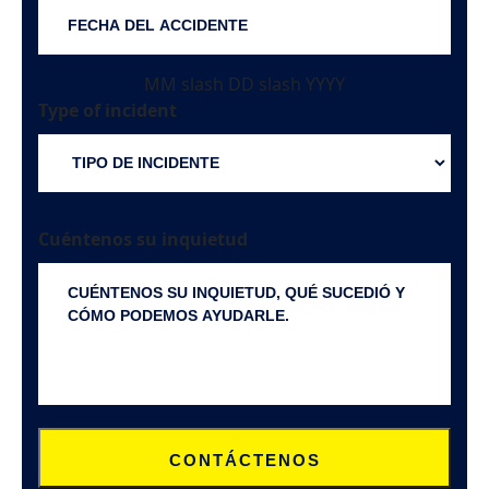
MM slash DD slash YYYY
Type of incident
Cuéntenos su inquietud