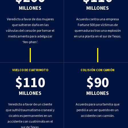
MILLONES
MILLONES
Veredicto a favor de dos mujeres
Acuerdo contra una empresa
que sufrieron daño en las
Fortune 500 por víctimas de
válvulas del corazón por tomar el
quemaduras tras una explosión
medicamento para adelgazar
en una planta en el sur de Texas.
‘fen-phen’.
VUELCO DE CUATRIMOTO
COLISIÓN CON CAMIÓN
$110
$90
MILLONES
MILLONES
Veredicto a favor de un cliente
Acuerdo para una familia que
que sufrió traumatismo craneal y
perdió a un ser querido en un
cicatrices permanentes en un
accidente con camión.
accidente con cuatrimoto en el
sur de Texas.