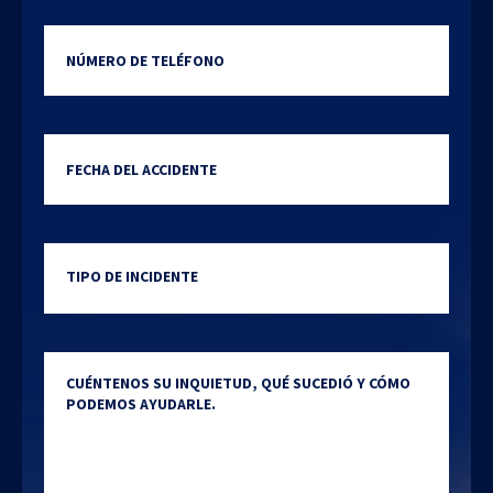
Número de teléfono
Date of incident
MM
slash
DD
Type of incident
slash
YYYY
Cuéntenos su inquietud