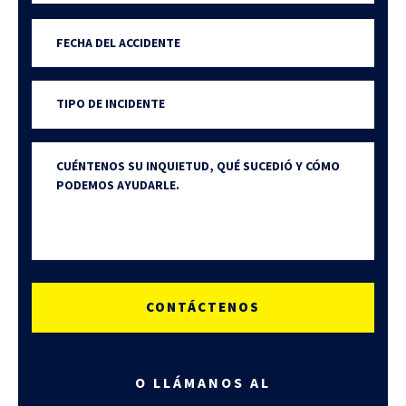
teléfono
Date
of
MM
incident
slash
Type
DD
of
incident
slash
Cuéntenos
YYYY
su
inquietud
O LLÁMANOS AL