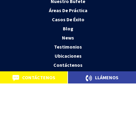
Nuestro Bufete
Áreas De Práctica
Casos De Éxito
Blog
News
Testimonios
Ubicaciones
Contáctenos
CONTÁCTENOS
LLÁMENOS
© 2026 Kherkher Garcia, LLP Personal Injury Trial Attorneys.
Principal Office Houston, TX. All Rights Reserved.