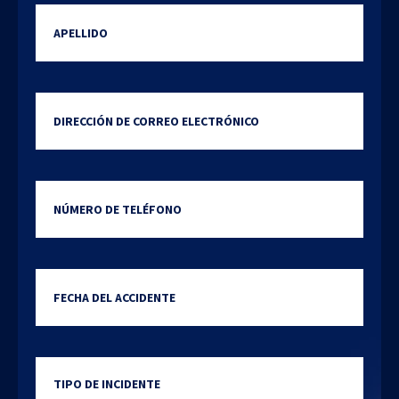
Apellido
Dirección de correo electrónic
Número de teléfono
Date of incident
MM
Type of incident
slash