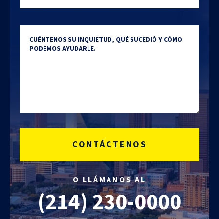
DD
slash
Cuéntenos su inquietud
YYYY
O LLÁMANOS AL
(214)
230-0000