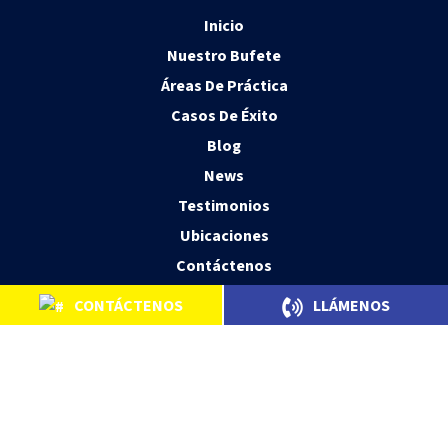
Inicio
Nuestro Bufete
Áreas De Práctica
Casos De Éxito
Blog
News
Testimonios
Ubicaciones
Contáctenos
CONTÁCTENOS
LLÁMENOS
© 2026 Kherkher Garcia, LLP Personal Injury Trial Attorneys.
Principal Office Houston, TX. All Rights Reserved.