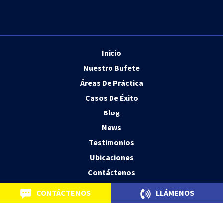
Inicio
Nuestro Bufete
Áreas De Práctica
Casos De Éxito
Blog
News
Testimonios
Ubicaciones
Contáctenos
CONTÁCTENOS
LLÁMENOS
© 2026 Kherkher Garcia, LLP Personal Injury Trial Attorneys.
Principal Office Houston, TX. All Rights Reserved.