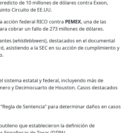
eredicto de 10 millones de dólares contra Exxon,
into Circuito de EE.UU.
 acción federal RICO contra
PEMEX
, una de las
a cobrar un fallo de 273 millones de dólares.
ntes (
whistleblowers
), destacados en el documental
d, asistiendo a la SEC en su acción de cumplimiento y
o.
l sistema estatal y federal, incluyendo más de
rimero y Decimocuarto de Houston. Casos destacados
 “Regla de Sentencia” para determinar daños en casos
ibutileno que establecieron la definición de
es Engañosas de Texas (DTPA).