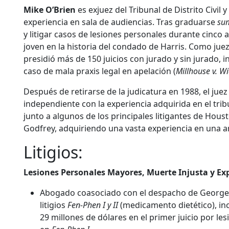
Mike O’Brien
es exjuez del Tribunal de Distrito Civil
experiencia en sala de audiencias. Tras graduarse
su
y litigar casos de lesiones personales durante cinco a
joven en la historia del condado de Harris. Como jue
presidió más de 150 juicios con jurado y sin jurado, 
caso de mala praxis legal en apelación (
Millhouse v. W
Después de retirarse de la judicatura en 1988, el jue
independiente con la experiencia adquirida en el tri
junto a algunos de los principales litigantes de Ho
Godfrey, adquiriendo una vasta experiencia en una a
Litigios:
Lesiones Personales Mayores, Muerte Injusta y Exp
Abogado coasociado con el despacho de George F
litigios
Fen-Phen I y II
(medicamento dietético), in
29 millones de dólares en el primer juicio por le