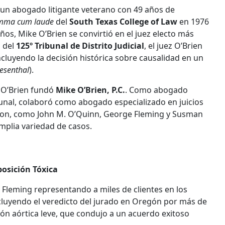
 y un abogado litigante veterano con 49 años de
mma cum laude
del
South Texas College of Law
en 1976
ños, Mike O’Brien se convirtió en el juez electo más
z del
125º Tribunal de Distrito Judicial
, el juez O’Brien
incluyendo la decisión histórica sobre causalidad en un
iesenthal
).
z O’Brien fundó
Mike O’Brien, P.C.
. Como abogado
bunal, colaboró como abogado especializado en juicios
uston, como John M. O’Quinn, George Fleming y Susman
mplia variedad de casos.
osición Tóxica
leming representando a miles de clientes en los
cluyendo el veredicto del jurado en Oregón por más de
sión aórtica leve, que condujo a un acuerdo exitoso