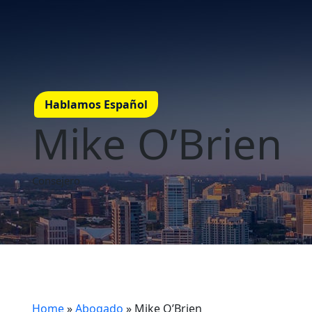
Hablamos Español
Mike O’Brien
Consejero
Home
»
Abogado
»
Mike O’Brien