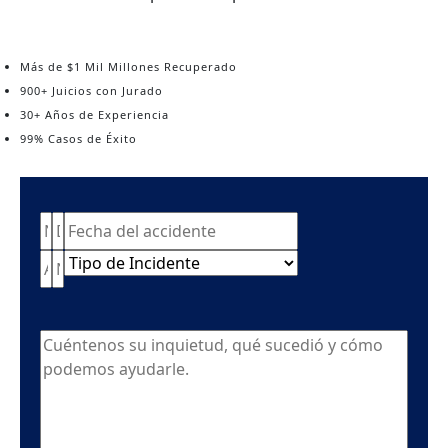
Más de $1 Mil Millones Recuperado
900+ Juicios con Jurado
30+ Años de Experiencia
99% Casos de Éxito
Nombre
Dirección
Date
(Required)
MM
de
of
slash
Apellido
Número
Type
(Required)
correo
incident
DD
de
of
electrónico
(Required)
slash
teléfono
incident
(Required)
YYYY
Cuéntenos
su
inquietud
(Required)