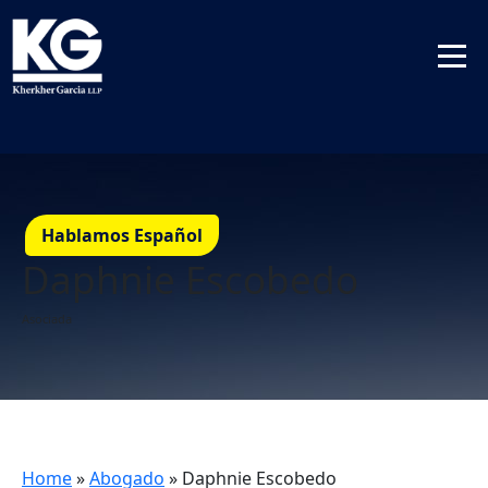
Hablamos Español
Daphnie Escobedo
Asociada
Home
»
Abogado
»
Daphnie Escobedo